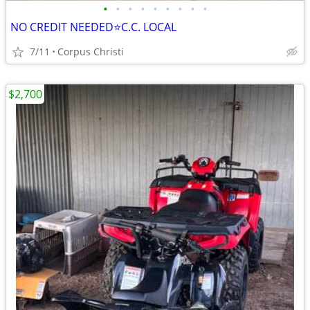
•
•
•
•
•
•
•
•
•
NO CREDIT NEEDED⭐C.C. LOCAL
7/11
Corpus Christi
$2,700