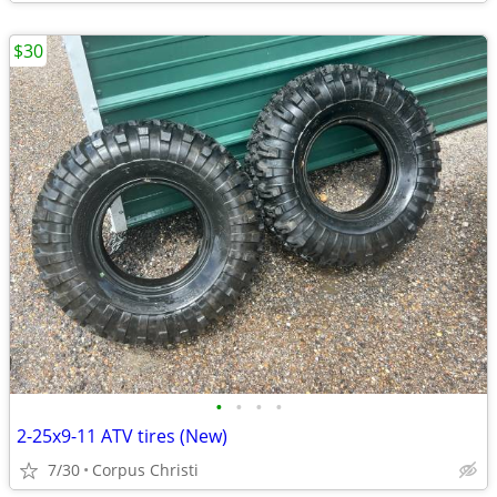
$30
•
•
•
•
2-25x9-11 ATV tires (New)
7/30
Corpus Christi