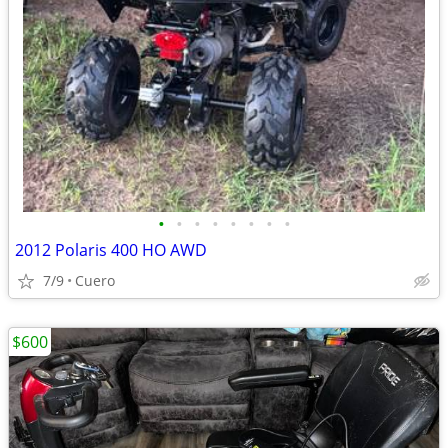
•
•
•
•
•
•
•
•
2012 Polaris 400 HO AWD
7/9
Cuero
$600