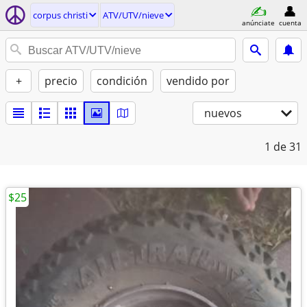
corpus christi
ATV/UTV/nieve
anúnciate
cuenta
+
precio
condición
vendido por
nuevos
1
de 31
$25