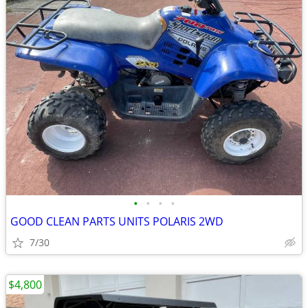
•
•
•
•
GOOD CLEAN PARTS UNITS POLARIS 2WD
7/30
$4,800