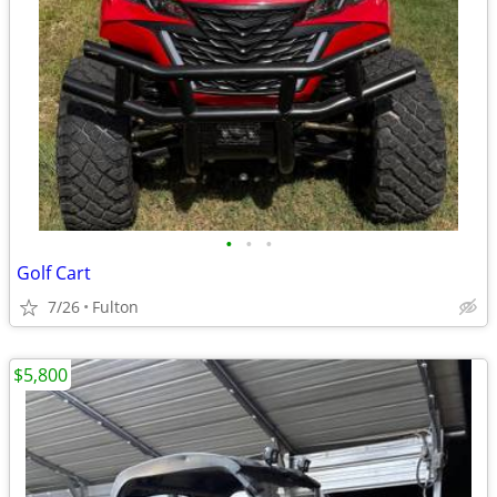
•
•
•
Golf Cart
7/26
Fulton
$5,800