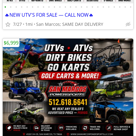
•
•
•
•
•
•
•
•
•
•
•
•
•
•
•
•
•
•
•
•
•
•
•
•
🔥NEW UTV'S FOR SALE — CALL NOW🔥
7/27
1mi
San Marcos; SAME DAY DELIVERY
$6,999