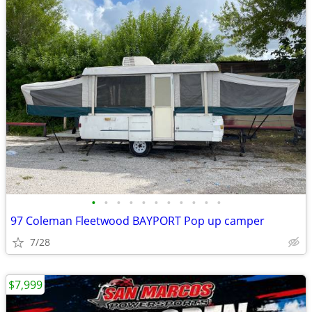
•
•
•
•
•
•
•
•
•
•
•
97 Coleman Fleetwood BAYPORT Pop up camper
7/28
$7,999