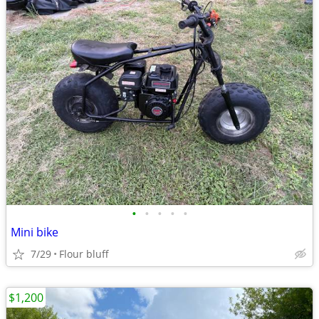
•
•
•
•
•
Mini bike
7/29
Flour bluff
$1,200