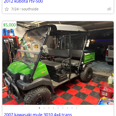
2012 kubota rtv-500
7/24
southside
$5,000
•
•
•
•
•
•
•
•
•
2007 kawasaki mule 3010 4x4 trans