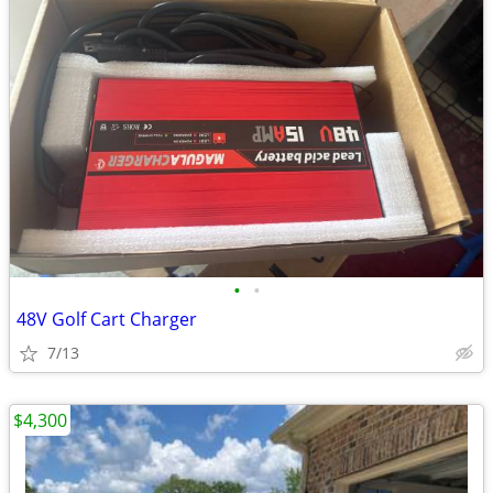
•
•
48V Golf Cart Charger
7/13
$4,300