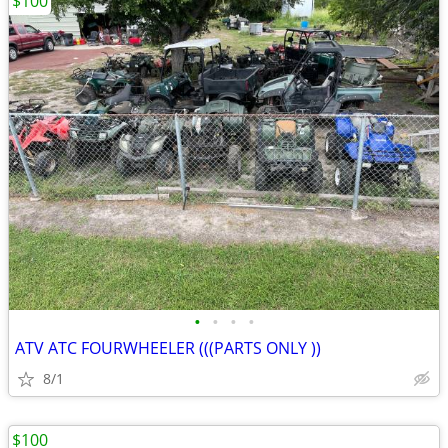
$100
•
•
•
•
ATV ATC FOURWHEELER (((PARTS ONLY ))
8/1
$100