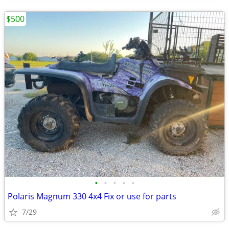
$500
•
•
•
•
•
Polaris Magnum 330 4x4 Fix or use for parts
7/29