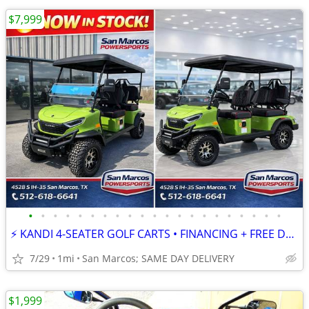
$7,999
•
•
•
•
•
•
•
•
•
•
•
•
•
•
•
•
•
•
•
•
•
⚡ KANDI 4-SEATER GOLF CARTS • FINANCING + FREE DELIVERY AVAILABLE!
7/29
1mi
San Marcos; SAME DAY DELIVERY
$1,999