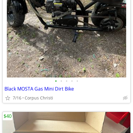
•
•
•
•
•
Black MOSTA Gas Mini Dirt Bike
7/16
Corpus Christi
$40