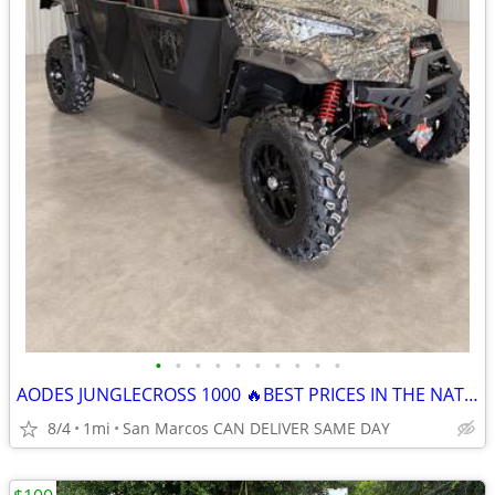
•
•
•
•
•
•
•
•
•
•
AODES JUNGLECROSS 1000 🔥BEST PRICES IN THE NATION🔥 CALL NOW
8/4
1mi
San Marcos CAN DELIVER SAME DAY