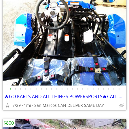
•
•
•
•
•
•
•
•
•
•
•
•
•
•
•
•
•
•
•
•
•
•
🔥GO KARTS AND ALL THINGS POWERSPORTS🔥CALL NOW FREE SAME DAY DE
7/29
1mi
San Marcos CAN DELIVER SAME DAY
$800