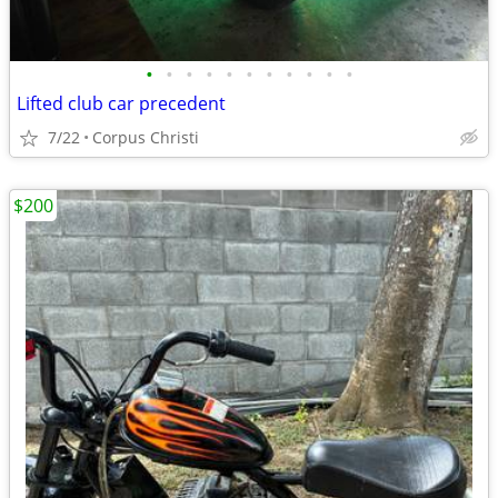
•
•
•
•
•
•
•
•
•
•
•
Lifted club car precedent
7/22
Corpus Christi
$200