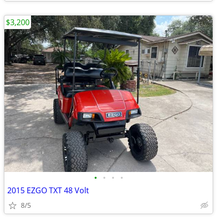
$3,200
•
•
•
•
2015 EZGO TXT 48 Volt
8/5