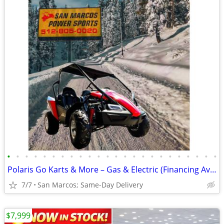
•
•
•
•
•
•
•
•
•
•
•
•
•
•
•
•
•
•
•
•
•
•
•
•
Polaris Go Karts & More – Gas & Electric (Financing Available)
7/7
San Marcos; Same-Day Delivery
$7,999