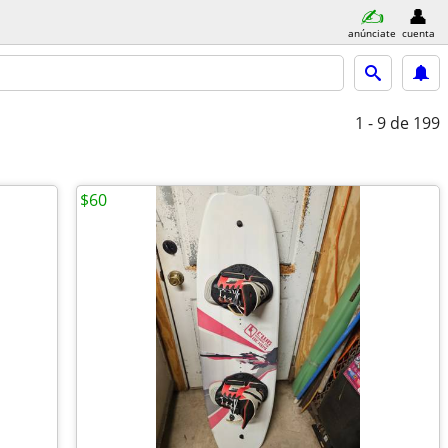
anúnciate
cuenta
1 - 9
de 199
$60