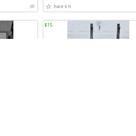
hace 6 h
$15
•
•
•
•
Workout bench by Weiier
hace 6 h
Corpus Christi