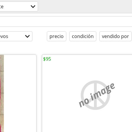
te
evos
precio
condición
vendido por
$95
no image