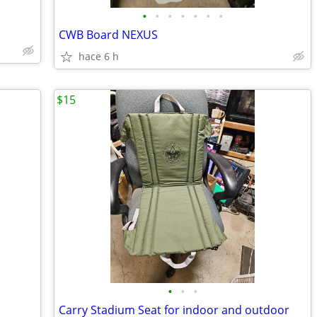
•
•
•
•
•
•
•
CWB Board NEXUS
hace 6 h
$15
•
•
•
Carry Stadium Seat for indoor and outdoor