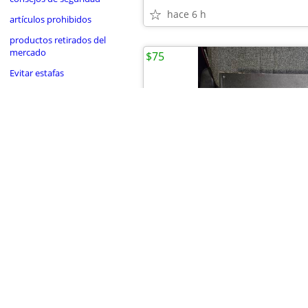
hace 6 h
artículos prohibidos
productos retirados del
mercado
$75
Evitar estafas
•
•
•
•
Jordan Protor JUMPMAN 00023
hace 6 h
Corpus Christi