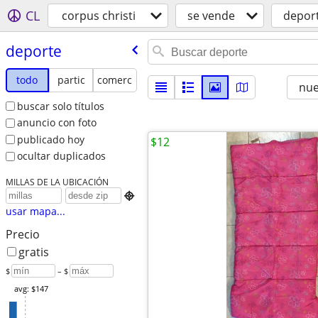
CL
corpus christi
se vende
depor
deporte
todo
partic
comerc
nu
buscar solo títulos
anuncio con foto
publicado hoy
$12
ocultar duplicados
MILLAS DE LA UBICACIÓN

usar mapa...
Precio
gratis
$
– $
avg: $147