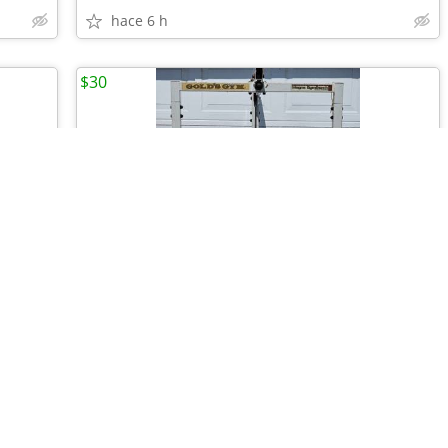
hace 6 h
$30
•
•
•
•
•
•
Gym workout bench made by
hace 6 h
Corpus Christi