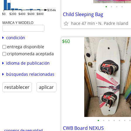
•
•
•
•
$354k
Child Sleeping Bag
$0
$200
$400
$600
$800
MARCA Y MODELO
hace 47 min
N. Padre Island
condición
$60
entrega disponible
criptomoneda aceptada
idioma de publicación
búsquedas relacionadas
restablecer
aplicar
•
•
•
•
•
•
•
CWB Board NEXUS
consejos de seguridad