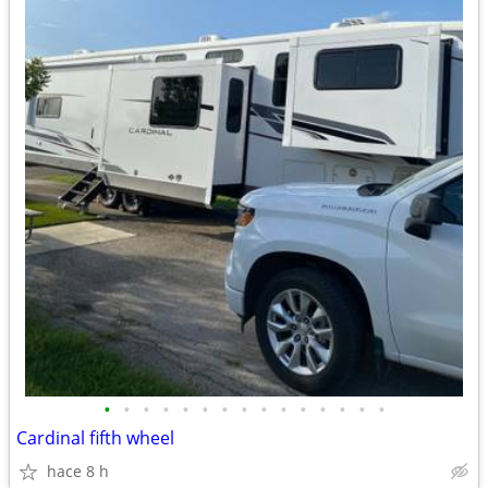
•
•
•
•
•
•
•
•
•
•
•
•
•
•
•
Cardinal fifth wheel
hace 8 h