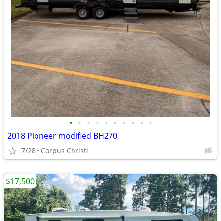
•
•
•
•
•
•
•
•
•
•
2018 Pioneer modified BH270
7/28
Corpus Christi
$17,500