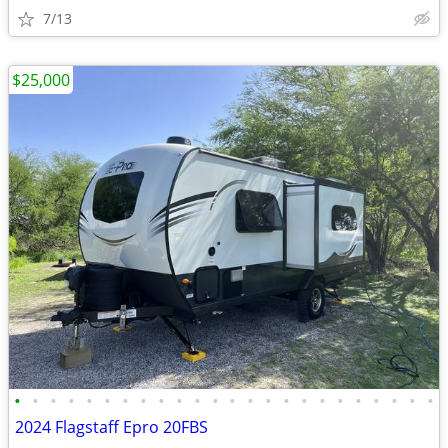
7/13
$25,000
•
•
•
•
•
•
•
•
•
•
•
•
•
•
•
•
•
•
•
•
•
•
•
•
2024 Flagstaff Epro 20FBS