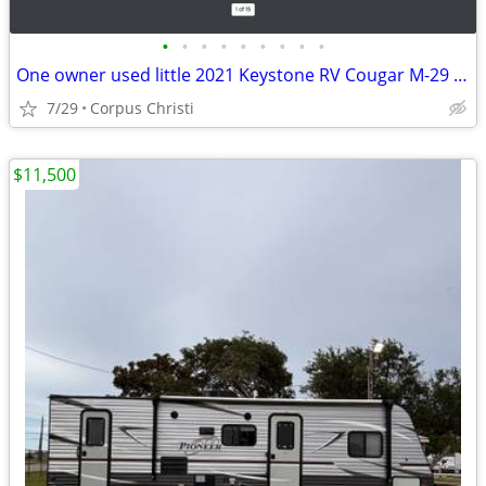
•
•
•
•
•
•
•
•
•
One owner used little 2021 Keystone RV Cougar M-29 FKD
7/29
Corpus Christi
$11,500