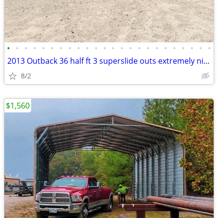
•
•
•
•
•
•
•
•
•
•
•
•
•
•
•
•
•
•
•
•
•
•
•
•
2013 Outback 36 half ft 3 superslide outs extremely nice and clean
8/2
$1,560