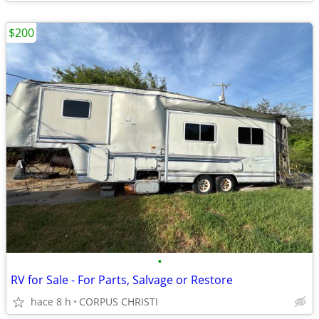
$200
•
RV for Sale - For Parts, Salvage or Restore
hace 8 h
CORPUS CHRISTI