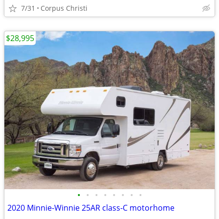
7/31
Corpus Christi
$28,995
•
•
•
•
•
•
•
•
2020 Minnie-Winnie 25AR class-C motorhome