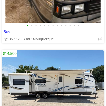
•
•
•
•
•
•
•
•
•
•
•
•
•
Bus
8/3
250k mi
Albuquerque
$14,500