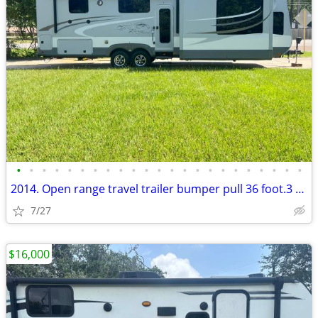
•
•
•
•
•
•
•
•
•
•
•
•
•
•
•
•
•
•
•
•
•
•
•
2014. Open range travel trailer bumper pull 36 foot.3 Super slide outs
7/27
$16,000