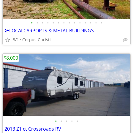
•
•
•
•
•
•
•
•
•
•
•
•
•
•
🎯LOCALCARPORTS & METAL BUILDINGS
8/1
Corpus Christi
$8,000
•
•
•
•
•
2013 Z1 ct Crossroads RV