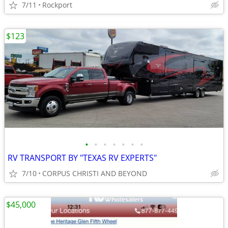
7/11
Rockport
$123
•
•
•
•
•
•
•
RV TRANSPORT BY "TEXAS RV EXPERTS"
7/10
CORPUS CHRISTI AND BEYOND
$45,000