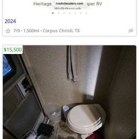
•
•
•
•
•
•
•
2024
7/9
1,500mi
Corpus Christi, TX
$15,500