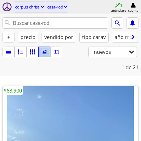
corpus christi
casa-rod
anúnciate
cuenta
+
precio
vendido por
tipo carav
año model
nuevos
1
de 21
$63,900