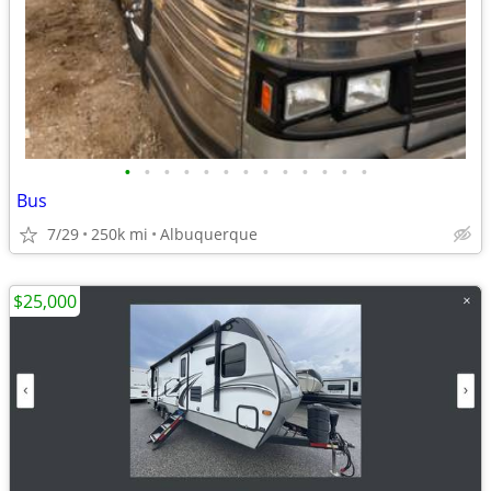
•
•
•
•
•
•
•
•
•
•
•
•
•
Bus
7/29
250k mi
Albuquerque
$25,000