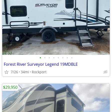
•
•
•
•
•
•
•
•
Forest River Surveyor Legend 19MDBLE
7/26
34mi
Rockport
$29,950