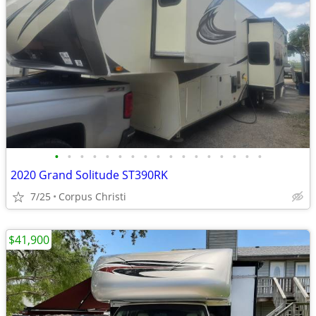
•
•
•
•
•
•
•
•
•
•
•
•
•
•
•
•
•
2020 Grand Solitude ST390RK
7/25
Corpus Christi
$41,900