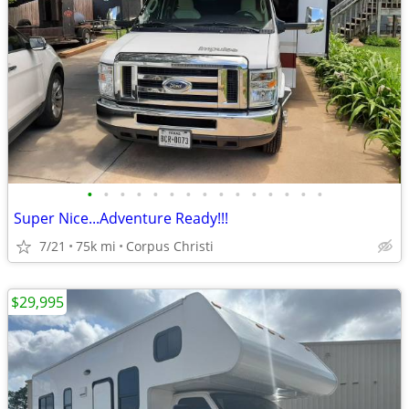
•
•
•
•
•
•
•
•
•
•
•
•
•
•
•
Super Nice...Adventure Ready!!!
7/21
75k mi
Corpus Christi
$29,995