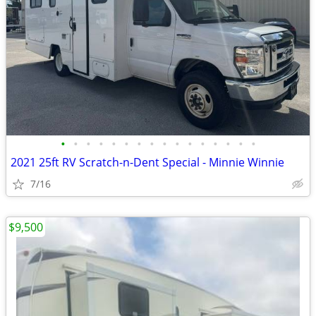
•
•
•
•
•
•
•
•
•
•
•
•
•
•
•
•
2021 25ft RV Scratch-n-Dent Special - Minnie Winnie
7/16
$9,500