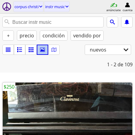
corpus christi
instr music
anúnciate
cuenta
+
precio
condición
vendido por
nuevos
1 - 2
de 109
$250