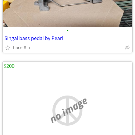
•
Singal bass pedal by Pearl
hace 8 h
$200
no image