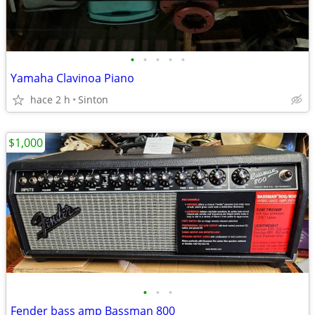
•
•
•
•
•
Yamaha Clavinoa Piano
hace 2 h
Sinton
$1,000
•
•
•
Fender bass amp Bassman 800