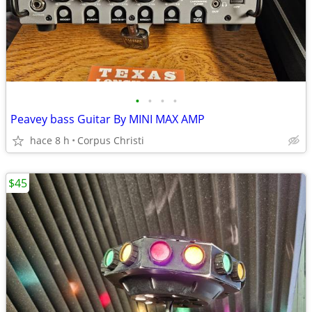
•
•
•
•
Peavey bass Guitar By MINI MAX AMP
hace 8 h
Corpus Christi
$45