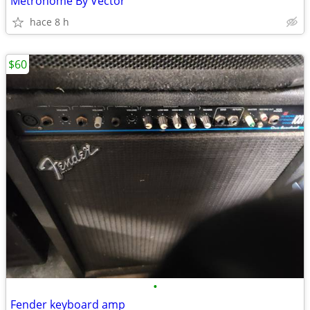
Metronome By Vector
hace 8 h
$60
•
Fender keyboard amp