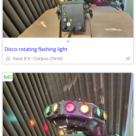
•
Disco rotating flashing light
hace 8 h
Corpus Christi
$45