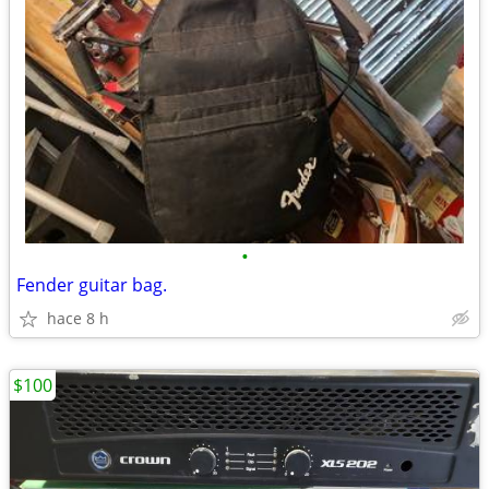
•
Fender guitar bag.
hace 8 h
$100