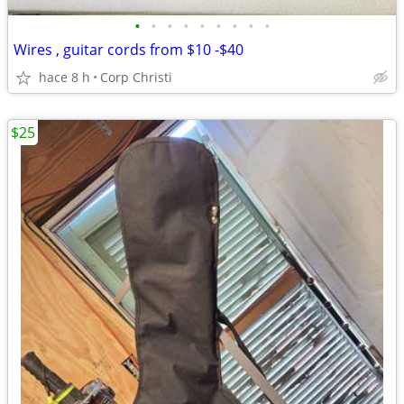
•
•
•
•
•
•
•
•
•
Wires , guitar cords from $10 -$40
hace 8 h
Corp Christi
$25