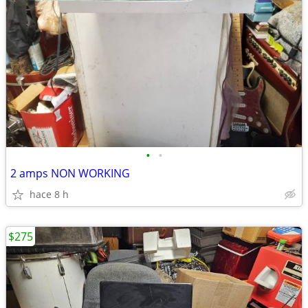
•
•
2 amps NON WORKING
hace 8 h
$275