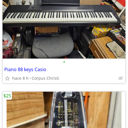
•
Piano 88 keys Casio
hace 8 h
Corpus Christi
$25