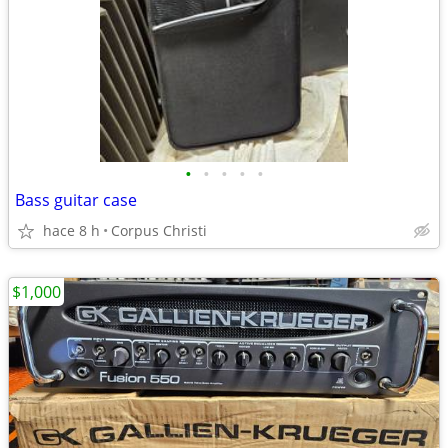
•
•
•
•
•
Bass guitar case
hace 8 h
Corpus Christi
$1,000