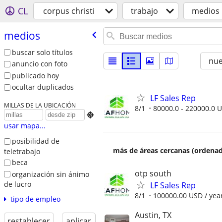
CL
corpus christi
trabajo
medios
medios
buscar solo títulos
nu
anuncio con foto
publicado hoy
ocultar duplicados
LF Sales Rep
MILLAS DE LA UBICACIÓN
8/1
80000.0 - 220000.0 U

usar mapa...
posibilidad de
más de áreas cercanas (ordenad
teletrabajo
beca
otp south
organización sin ánimo
de lucro
LF Sales Rep
8/1
100000.00 USD / yea
tipo de empleo
Austin, TX
restablecer
aplicar