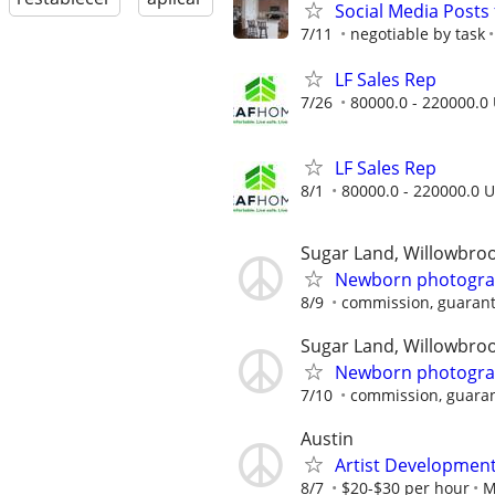
Social Media Posts 
7/11
negotiable by task
LF Sales Rep
7/26
80000.0 - 220000.0 
LF Sales Rep
8/1
80000.0 - 220000.0 U
Sugar Land, Willowbro
Newborn photograph
8/9
commission, guarante
Sugar Land, Willowbro
Newborn photograph
7/10
commission, guarant
Austin
Artist Developmen
8/7
$20-$30 per hour
M