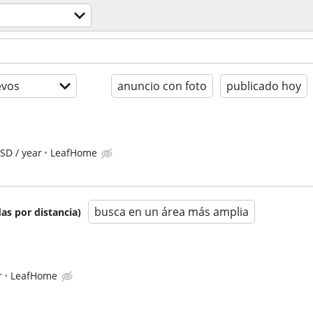
evos
anuncio con foto
publicado hoy
SD / year
LeafHome
busca en un área más amplia
as por distancia)
r
LeafHome