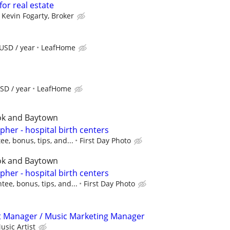
for real estate
Kevin Fogarty, Broker
USD / year
LeafHome
SD / year
LeafHome
ok and Baytown
er - hospital birth centers
e, bonus, tips, and...
First Day Photo
ok and Baytown
er - hospital birth centers
ee, bonus, tips, and...
First Day Photo
t Manager / Music Marketing Manager
usic Artist