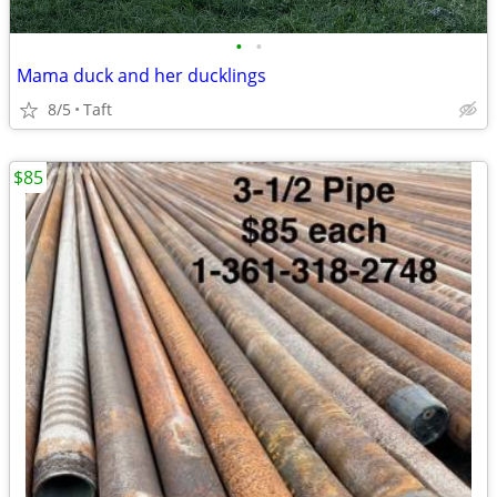
•
•
Mama duck and her ducklings
8/5
Taft
$85