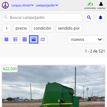
corpus christi
campo/jardin
anúnciate
cuenta
+
precio
condición
vendido por
nuevos
1 - 2
de 521
$22,500