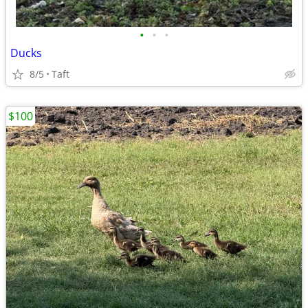
•
•
•
Ducks
8/5
Taft
$100