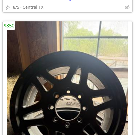
8/5
Central TX
$850