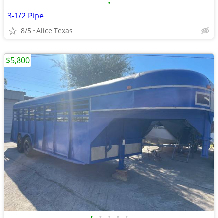
•
3-1/2 Pipe
8/5
Alice Texas
$5,800
•
•
•
•
•