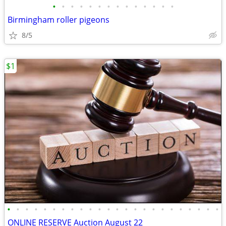
•
•
•
•
•
•
•
•
•
•
•
•
•
•
Birmingham roller pigeons
8/5
$1
•
•
•
•
•
•
•
•
•
•
•
•
•
•
•
•
•
•
•
•
•
•
•
•
ONLINE RESERVE Auction August 22