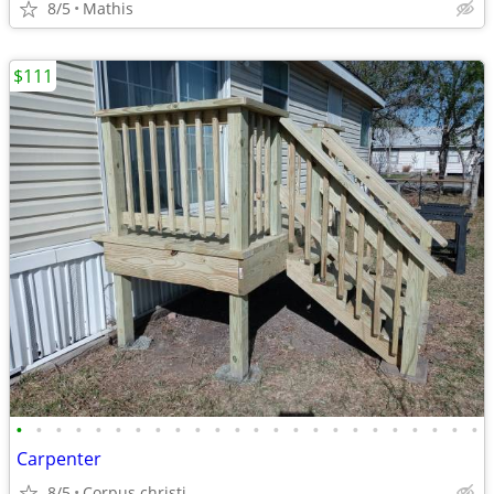
8/5
Mathis
$111
•
•
•
•
•
•
•
•
•
•
•
•
•
•
•
•
•
•
•
•
•
•
•
•
Carpenter
8/5
Corpus christi