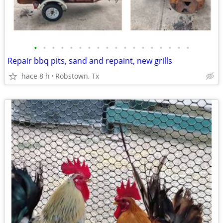
•
•
•
•
•
•
•
•
•
•
•
•
•
•
•
•
•
•
Repair bbq pits, sand and repaint, new grills
hace 8 h
Robstown, Tx