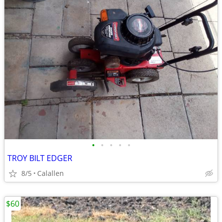
•
•
•
•
•
TROY BILT EDGER
8/5
Calallen
$60