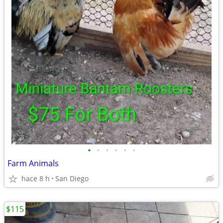
•
•
•
•
•
•
Farm Animals
hace 8 h
San Diego
$115