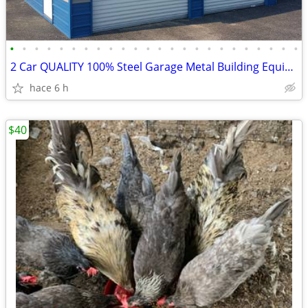
•
•
•
•
•
•
•
•
•
•
•
•
•
•
•
•
•
•
•
•
•
•
•
•
2 Car QUALITY 100% Steel Garage Metal Building Equipment Storage Shed
hace 6 h
$40