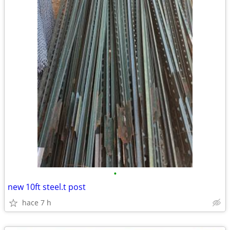
•
new 10ft steel.t post
hace 7 h