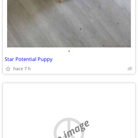
•
Star Potential Puppy
hace 7 h
no image