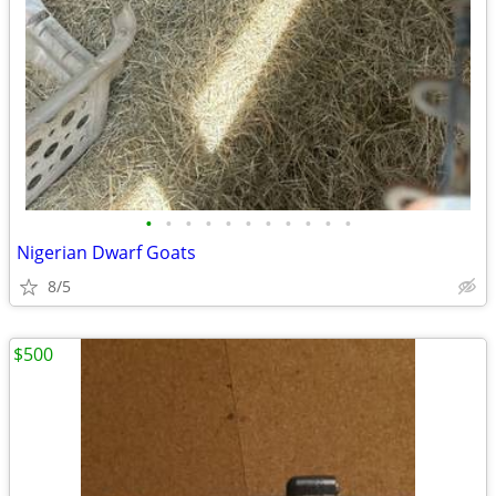
•
•
•
•
•
•
•
•
•
•
•
Nigerian Dwarf Goats
8/5
$500