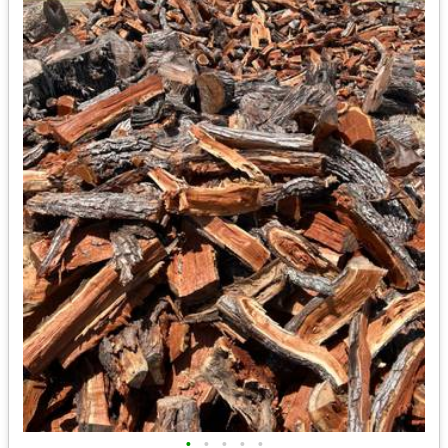
•
•
•
•
•