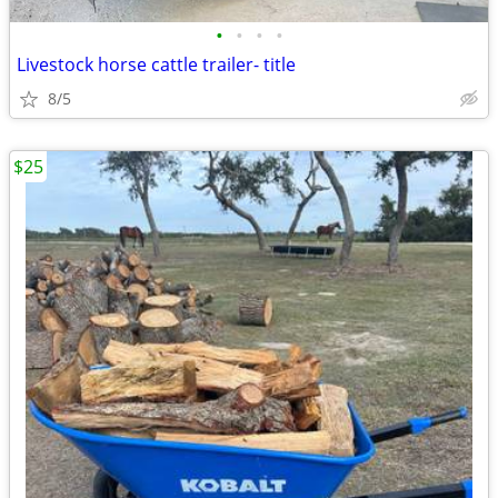
•
•
•
•
Livestock horse cattle trailer- title
8/5
$25