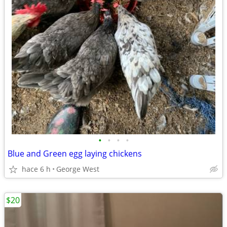
•
•
•
•
Blue and Green egg laying chickens
hace 6 h
George West
$20