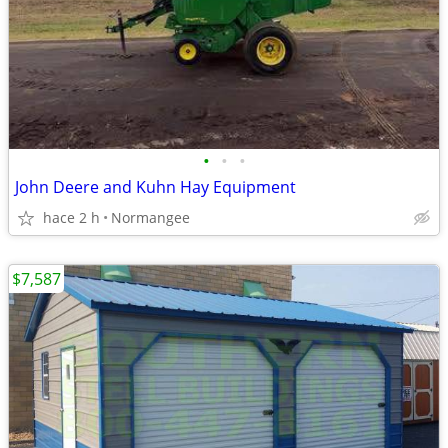
•
•
•
John Deere and Kuhn Hay Equipment
hace 2 h
Normangee
$7,587