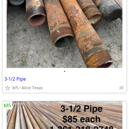
•
3-1/2 Pipe
8/5
Alice Texas
$85