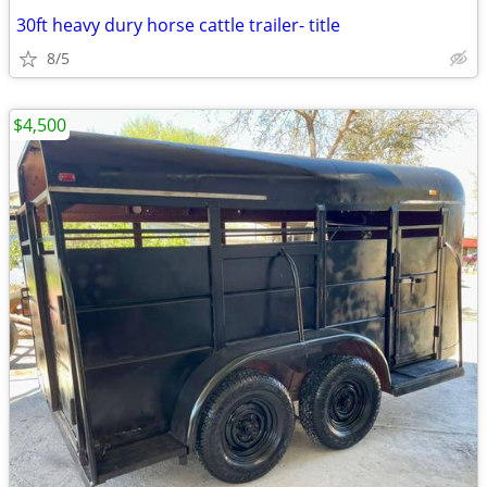
30ft heavy dury horse cattle trailer- title
8/5
$4,500