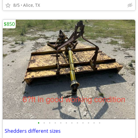
8/5
Alice, TX
$850
•
•
•
•
•
•
•
•
•
•
•
•
Shedders different sizes