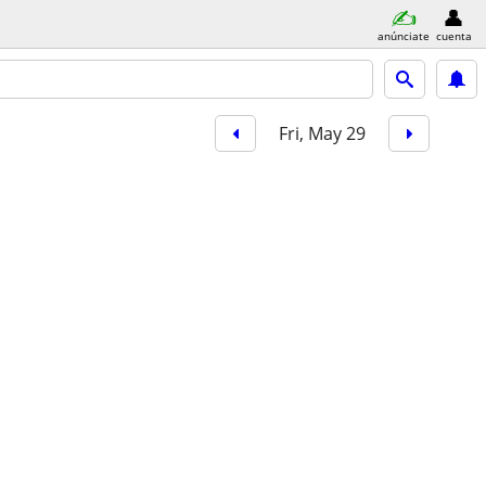
anúnciate
cuenta
Fri, May 29