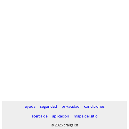
ayuda
seguridad
privacidad
condiciones
acerca de
aplicación
mapa del sitio
© 2026 craigslist